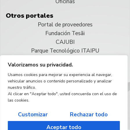
Oficinas
Otros portales
Portal de proveedores
Fundación Tesãi
CAJUBI
Parque Tecnológico ITAIPU
Valorizamos su privacidad.
© 2025 ITAIPU Binacional
Usamos cookies para mejorar su experiencia al navegar,
Reservados todos los derechos
vehicular anuncios o contenido personalizado y analizar
nuestro tráfico.
Español
Al clicar en "Aceptar todo", usted concuerda con el uso de
las cookies.
Customizar
Rechazar todo
Aceptar todo