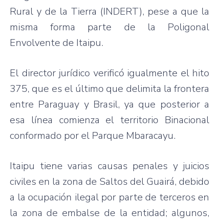
Rural y de la Tierra (
INDERT
),
pese
a
que
la
misma
forma
parte
de la
Poligonal
Envolvente
de
Itaipu
.
El director
jurídico
verificó
igualmente
el
hito
375,
que
es
el
último
que
delimita
la
frontera
entre
Paraguay y
Brasil
,
ya
que
posterior a
esa
línea
comienza
el
territorio
Binacional
conformado
por
el
Parque
Mbaracayu
.
Itaipu
tiene
varias
causas
penales
y
juicios
civiles
en la
zona
de
Saltos
del
Guairá
,
debido
a la
ocupación
ilegal
por
parte
de
terceros
en
la
zona
de
embalse
de la
entidad
;
algunos
,