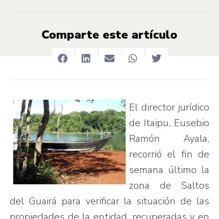
Comparte este artículo
El director
jurídico
de
Itaipu
,
Eusebio
Ramón
Ayala,
recorrió
el fin de
semana
último
la
zona
de
Saltos
del
Guairá
para
verificar
la
situación
de
las
propiedades
de la
entidad
,
recuperadas
y en