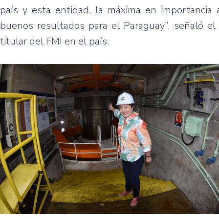
país y esta entidad, la máxima en importancia a
buenos resultados para el Paraguay”, señaló el di
titular del FMI en el país.