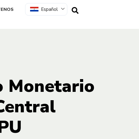
Español
TENOS
o Monetario
Central
IPU