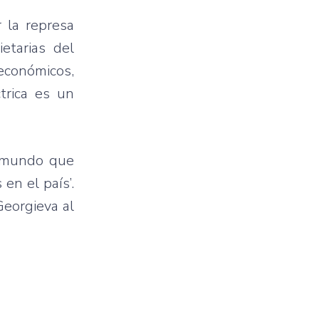
r la represa
etarias del
económicos,
trica es un
l mundo que
en el país’.
Georgieva al