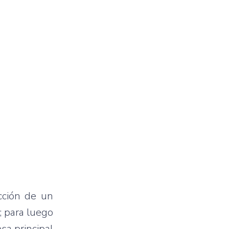
cción de un
; para luego
esa principal