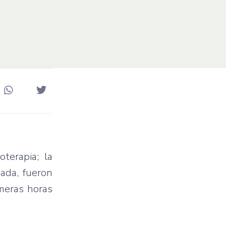
terapia; la
zada, fueron
imeras horas