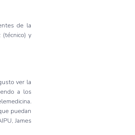
entes de la
 (técnico) y
gusto ver la
iendo a los
lemedicina.
a que puedan
TAIPU, James