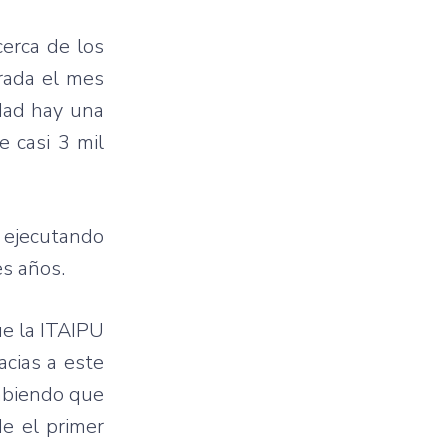
cerca de los
rada el mes
dad hay una
e casi 3 mil
 ejecutando
es años.
ue la ITAIPU
acias a este
sabiendo que
e el primer