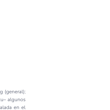
g (general);
itu– algunos
talada en el