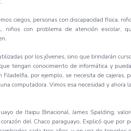
.
s ciegos, personas con discapacidad física, niñ
al, niños con problema de atención escolar, q
en.
ilizadas por los jóvenes, sino que brindarán curs
n que tengan conocimiento de informática y pued
n Filadelfia, por ejemplo, se necesita de cajeras,
una computadora. Vimos esa necesidad y ahora l
guayo de Itaipu Binacional, James Spalding, valor
corazón del Chaco paraguayo. Explicó que por po
cambiados cada tres años, y en vez de tenerlos 