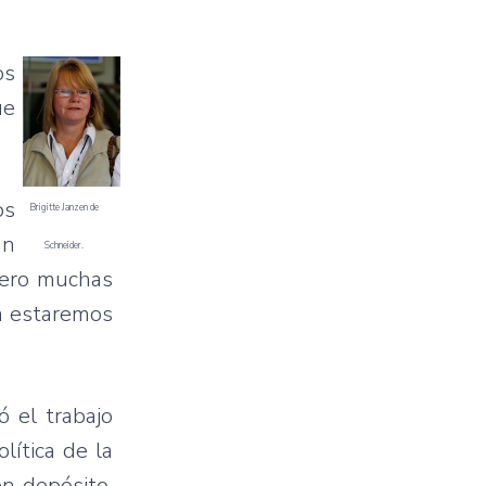
os
ue
os
Brigitte Janzen de
an
Schneider.
 pero muchas
a estaremos
ó el trabajo
lítica de la
en depósito,