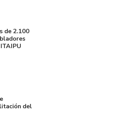
s de 2.100
obladores
 ITAIPU
de
itación del