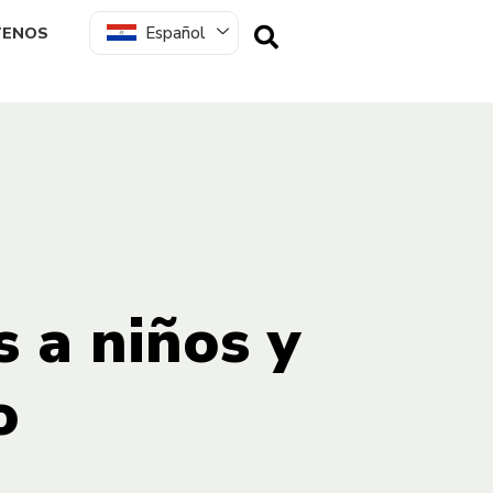
Español
TENOS
 a niños y
o