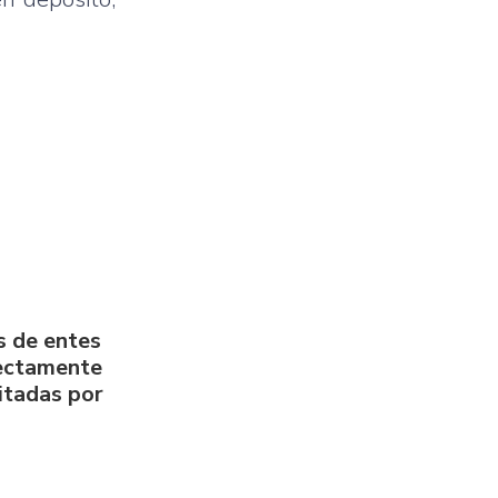
s de entes
rectamente
litadas por