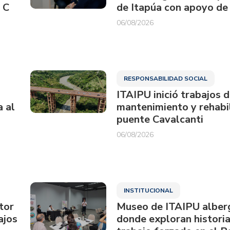
 C
de Itapúa con apoyo de
06/08/2026
RESPONSABILIDAD SOCIAL
ITAIPU inició trabajos 
a al
mantenimiento y rehabil
puente Cavalcanti
06/08/2026
INSTITUCIONAL
tor
Museo de ITAIPU alberg
ajos
donde exploran historia