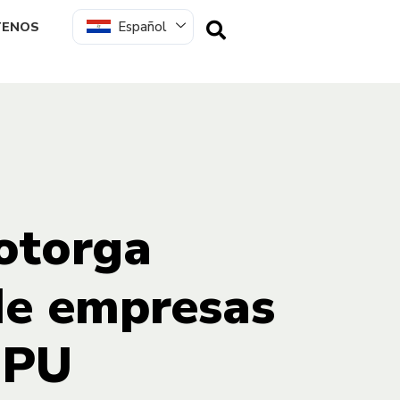
Español
TENOS
 otorga
de empresas
IPU