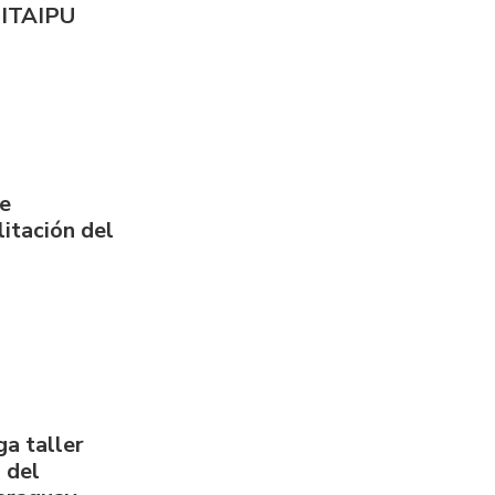
 ITAIPU
de
itación del
a taller
 del