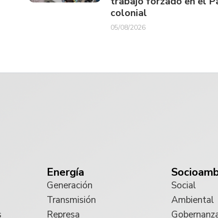
trabajo forzado en el 
colonial
05/08/2026
Energía
Socioamb
Generación
Social
Transmisión
Ambiental
s
Represa
Gobernanz