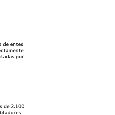
s de entes
rectamente
litadas por
s de 2.100
obladores