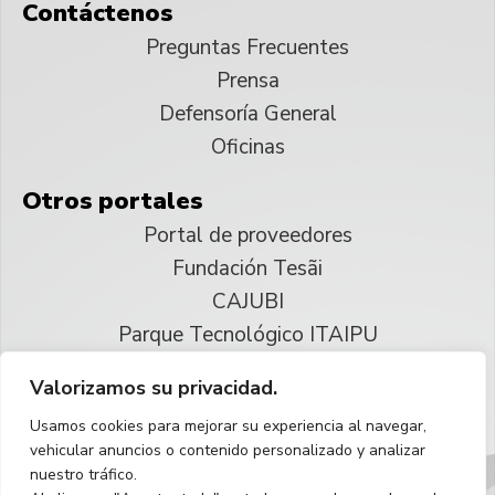
Contáctenos
Preguntas Frecuentes
Prensa
Defensoría General
Oficinas
Otros portales
Portal de proveedores
Fundación Tesãi
CAJUBI
Parque Tecnológico ITAIPU
Valorizamos su privacidad.
© 2025 ITAIPU Binacional
Usamos cookies para mejorar su experiencia al navegar,
Reservados todos los derechos
vehicular anuncios o contenido personalizado y analizar
nuestro tráfico.
Español