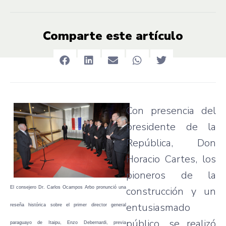
Comparte este artículo
Con presencia del
presidente de la
República, Don
Horacio Cartes, los
pioneros de la
El consejero Dr. Carlos Ocampos Arbo pronunció una
construcción y un
entusiasmado
reseña histórica sobre el primer director general
público, se realizó
paraguayo de Itaipu, Enzo Debernardi, previa