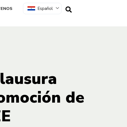
Español
TENOS
clausura
romoción de
EE