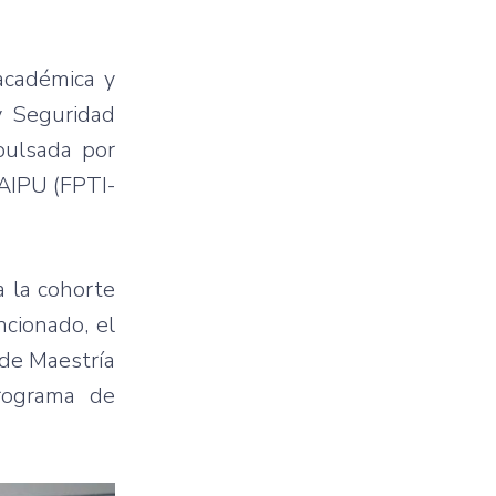
académica y
y Seguridad
pulsada por
TAIPU (FPTI-
a la cohorte
cionado, el
 de Maestría
rograma de