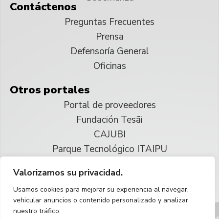
Contáctenos
Preguntas Frecuentes
Prensa
Defensoría General
Oficinas
Otros portales
Portal de proveedores
Fundación Tesãi
CAJUBI
Parque Tecnológico ITAIPU
Valorizamos su privacidad.
© 2025 ITAIPU Binacional
Usamos cookies para mejorar su experiencia al navegar,
Reservados todos los derechos
vehicular anuncios o contenido personalizado y analizar
nuestro tráfico.
Español