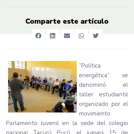
Comparte este artículo
“Política
energética”
se
denominó
el
taller
estudiantil
organizado
por
el
movimiento
Parlamento
Juvenil
en la
sede
del
colegio
nacional
Tacurú
Pucú
, el
jueves
15 de