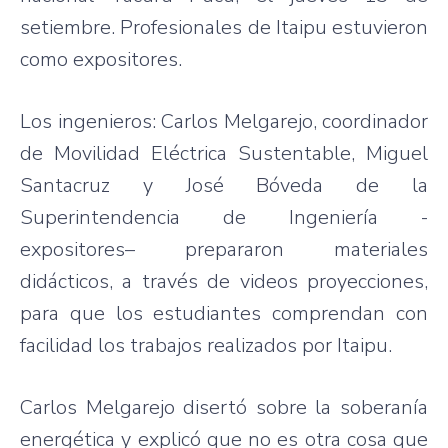
setiembre
.
Profesionales
de
Itaipu
estuvieron
como
expositores
.
Los
ingenieros
: Carlos
Melgarejo
,
coordinador
de
Movilidad
Eléctrica
Sustentable
, Miguel
Santacruz
y
José
Bóveda
de la
Superintendencia
de
Ingeniería
-
expositores
–
prepararon
materiales
didácticos
, a
través
de videos
proyecciones
,
para
que
los
estudiantes
comprendan
con
facilidad
los
trabajos
realizados
por
Itaipu
.
Carlos
Melgarejo
disertó
sobre
la
soberanía
energética
y
explicó
que
no
es
otra
cosa
que