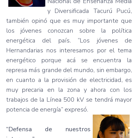
Nacional
de
Enseñanza
Media
y
Diversificada
Tacurú
Pucú
,
también
opinó
que
es
muy
importante
que
los
jóvenes
conozcan
sobre
la
política
energética
del
país
. “Los
jóvenes
de
Hernandarias
nos
interesamos
por
el
tema
energético
porque
acá
se
encuentra
la
represa
más
grande
del
mundo
, sin embargo,
en
cuanto
a la
provisión
de
electricidad
,
es
muy
precaria
en la
zona
y
ahora
con los
trabajos
de la
Línea
500 kV se
tendrá
mayor
potencia
de
energía”
expresó
.
“Defensa
de
nuestros