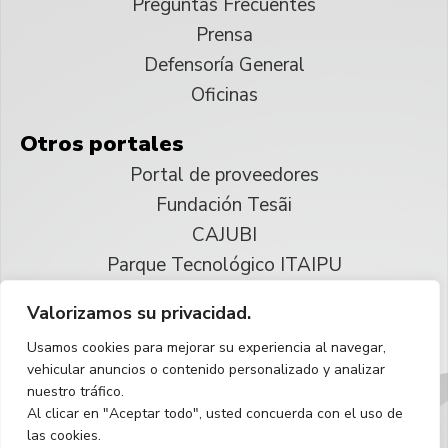
Preguntas Frecuentes
Prensa
Defensoría General
Oficinas
Otros portales
Portal de proveedores
Fundación Tesãi
CAJUBI
Parque Tecnológico ITAIPU
Valorizamos su privacidad.
© 2025 ITAIPU Binacional
Usamos cookies para mejorar su experiencia al navegar,
Reservados todos los derechos
vehicular anuncios o contenido personalizado y analizar
nuestro tráfico.
Español
Al clicar en "Aceptar todo", usted concuerda con el uso de
las cookies.