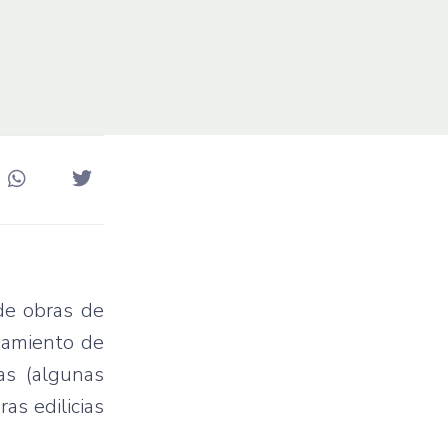
 de obras de
ciamiento de
as (algunas
as edilicias