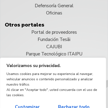
Defensoría General
Oficinas
Otros portales
Portal de proveedores
Fundación Tesãi
CAJUBI
Parque Tecnológico ITAIPU
Valorizamos su privacidad.
© 2025 ITAIPU Binacional
Usamos cookies para mejorar su experiencia al navegar,
Reservados todos los derechos
vehicular anuncios o contenido personalizado y analizar
nuestro tráfico.
Español
Al clicar en "Aceptar todo", usted concuerda con el uso de
las cookies.
Customizar
Rechazar todo