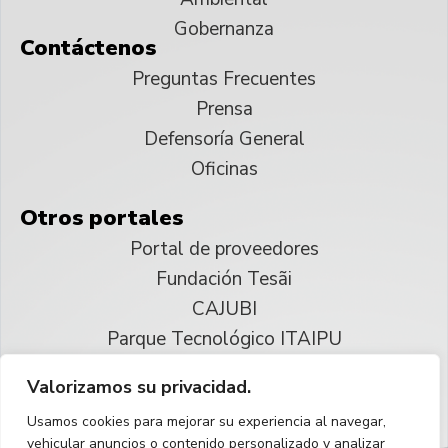
Gobernanza
Contáctenos
Preguntas Frecuentes
Prensa
Defensoría General
Oficinas
Otros portales
Portal de proveedores
Fundación Tesãi
CAJUBI
Parque Tecnológico ITAIPU
Valorizamos su privacidad.
© 2025 ITAIPU Binacional
Usamos cookies para mejorar su experiencia al navegar,
Reservados todos los derechos
vehicular anuncios o contenido personalizado y analizar