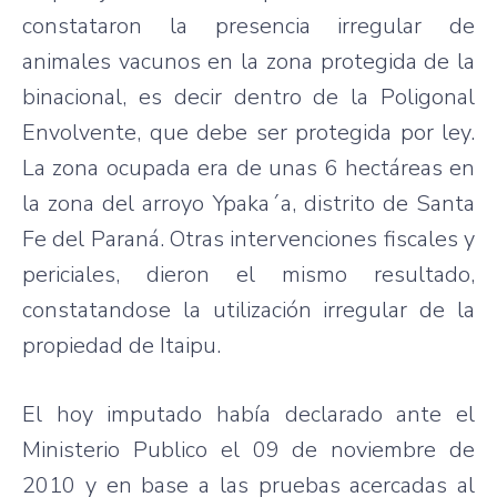
constataron
la
presencia
irregular de
animales
vacunos
en la
zona
protegida
de la
binacional
,
es
decir
dentro
de la
Poligonal
Envolvente
,
que
debe
ser
protegida
por
ley
.
La
zona
ocupada
era de
unas
6
hectáreas
en
la
zona
del arroyo
Ypaka´a
,
distrito
de Santa
Fe del
Paraná
.
Otras
intervenciones
fiscales
y
periciales
,
dieron
el
mismo
resultado
,
constatandose
la
utilización
irregular de la
propiedad
de
Itaipu
.
El
hoy
imputado
había
declarado
ante el
Ministerio
Publico
el 09 de
noviembre
de
2010 y en base a
las
pruebas
acercadas
al