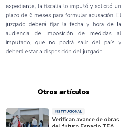
expediente
, la
fiscalía
lo
imputó
y
solicitó
un
plazo
de 6
meses
para
formular
acusación
. El
juzgado
deberá
fijar
la
fecha
y
hora
de la
audiencia
de
imposición
de
medidas
al
imputado
,
que
no
podrá
salir
del
país
y
deberá
estar
a
disposición
del
juzgado
.
Otros artículos
INSTITUCIONAL
Verifican avance de obras
del futuro Espacio TEA