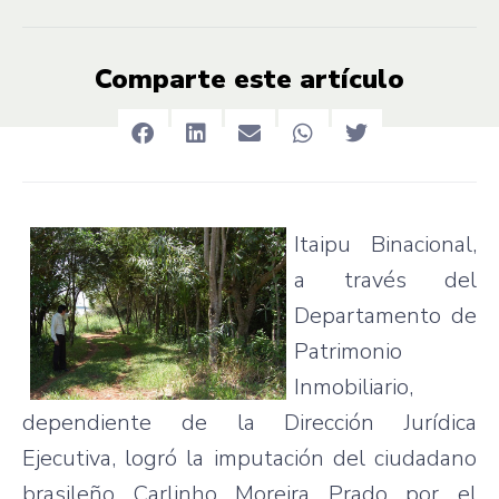
Comparte este artículo
Itaipu
Binacional
,
a
través
del
Departamento
de
Patrimonio
Inmobiliario
,
dependiente
de la
Dirección
Jurídica
Ejecutiva
,
logró
la
imputación
del
ciudadano
brasileño
Carlinho
Moreira
Prado
por
el