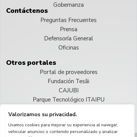
Gobernanza
Contáctenos
Preguntas Frecuentes
Prensa
Defensoría General
Oficinas
Otros portales
Portal de proveedores
Fundación Tesãi
CAJUBI
Parque Tecnológico ITAIPU
Valorizamos su privacidad.
© 2025 ITAIPU Binacional
Usamos cookies para mejorar su experiencia al navegar,
Reservados todos los derechos
vehicular anuncios o contenido personalizado y analizar