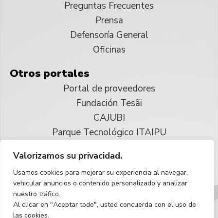
Preguntas Frecuentes
Prensa
Defensoría General
Oficinas
Otros portales
Portal de proveedores
Fundación Tesãi
CAJUBI
Parque Tecnológico ITAIPU
Valorizamos su privacidad.
© 2025 ITAIPU Binacional
Usamos cookies para mejorar su experiencia al navegar,
Reservados todos los derechos
vehicular anuncios o contenido personalizado y analizar
nuestro tráfico.
Español
Al clicar en "Aceptar todo", usted concuerda con el uso de
las cookies.