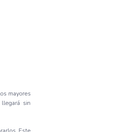
 los mayores
llegará sin
rarlos. Este