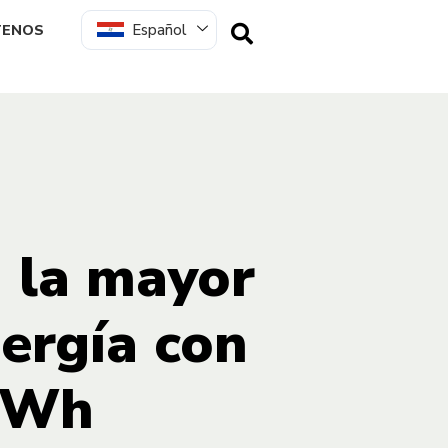
Español
TENOS
a la mayor
ergía con
 MWh