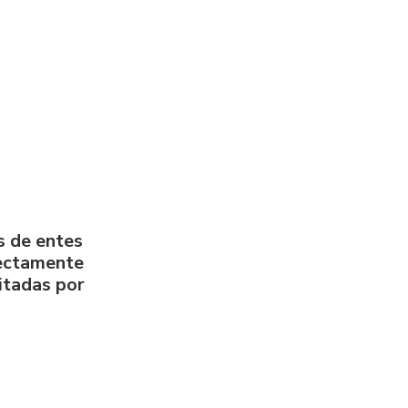
s de entes
rectamente
litadas por