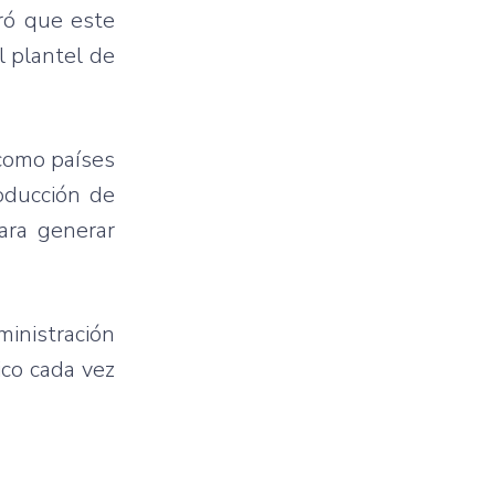
eró que este
l plantel de
 como países
oducción de
ara generar
inistración
ico cada vez