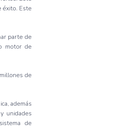
 éxito. Este
mar parte de
mo motor de
 millones de
nica, además
 y unidades
 sistema de