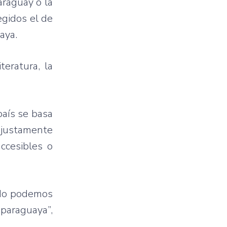
araguay o la
egidos el de
aya.
teratura, la
país se basa
s justamente
ccesibles o
. No podemos
a paraguaya”,