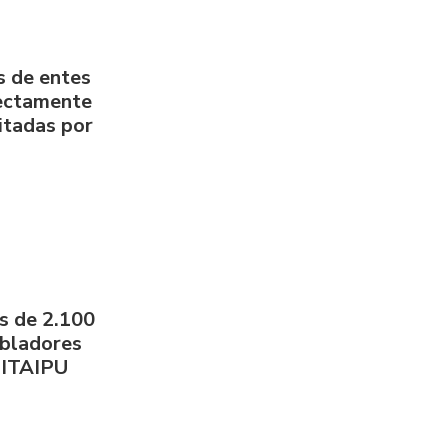
s de entes
rectamente
litadas por
s de 2.100
obladores
 ITAIPU