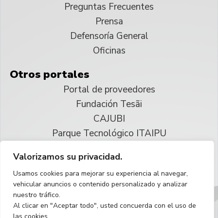
Preguntas Frecuentes
Prensa
Defensoría General
Oficinas
Otros portales
Portal de proveedores
Fundación Tesãi
CAJUBI
Parque Tecnológico ITAIPU
Valorizamos su privacidad.
© 2025 ITAIPU Binacional
Usamos cookies para mejorar su experiencia al navegar,
Reservados todos los derechos
vehicular anuncios o contenido personalizado y analizar
nuestro tráfico.
Español
Al clicar en "Aceptar todo", usted concuerda con el uso de
las cookies.