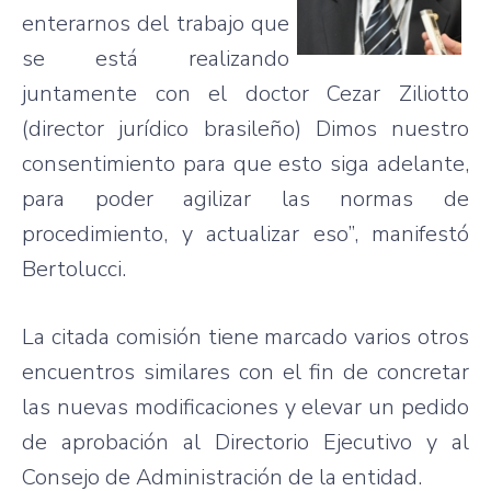
enterarnos
del
trabajo
que
se
está
realizando
juntamente
con el doctor
Cezar
Ziliotto
(director
jurídico
brasileño
)
Dimos
nuestro
consentimiento
para
que
esto
siga
adelante
,
para
poder
agilizar
las
normas
de
procedimiento
, y
actualizar
eso”
,
manifestó
Bertolucci
.
La
citada
comisión
tiene
marcado
varios
otros
encuentros
similares
con el fin de
concretar
las
nuevas
modificaciones
y
elevar
un
pedido
de
aprobación
al
Directorio
Ejecutivo
y al
Consejo
de
Administración
de la
entidad
.