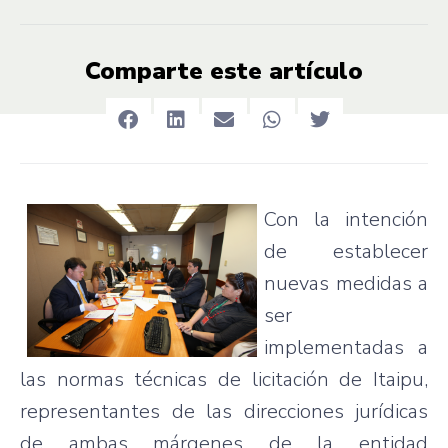
Comparte este artículo
Con la
intención
de
establecer
nuevas
medidas
a
ser
implementadas
a
las
normas
técnicas
de
licitación
de
Itaipu
,
representantes
de
las
direcciones
jurídicas
de
ambas
márgenes
de la
entidad