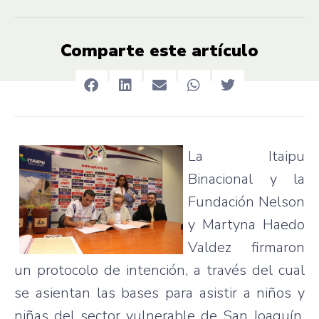
Comparte este artículo
La
Itaipu
Binacional
y la
Fundación
Nelson
y
Martyna
Haedo
Valdez
firmaron
un
protocolo
de
intención
, a
través
del
cual
se
asientan
las
bases
para
asistir
a
niños
y
niñas
del sector vulnerable de San
Joaquín
,