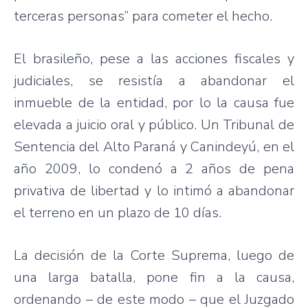
terceras
personas”
para
cometer
el
hecho
.
El
brasileño
,
pese
a
las
acciones
fiscales
y
judiciales
, se
resistía
a
abandonar
el
inmueble
de la
entidad
,
por
lo la
causa
fue
elevada
a
juicio
oral y
público
. Un Tribunal de
Sentencia
del Alto
Paraná
y
Canindeyú
, en el
año
2009, lo
condenó
a 2
años
de
pena
privativa
de
libertad
y lo
intimó
a
abandonar
el
terreno
en un
plazo
de 10
días
.
La
decisión
de la
Corte
Suprema
,
luego
de
una
larga
batalla
, pone fin a la
causa
,
ordenando
– de
este
modo
–
que
el
Juzgado