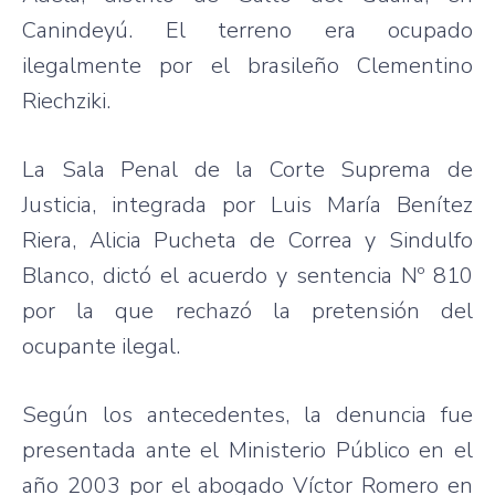
Canindeyú
. El
terreno
era
ocupado
ilegalmente
por
el
brasileño
Clementino
Riechziki
.
La
Sala
Penal de la
Corte
Suprema
de
Justicia
,
integrada
por
Luis
María
Benítez
Riera
, Alicia
Pucheta
de
Correa
y
Sindulfo
Blanco,
dictó
el
acuerdo
y
sentencia
Nº 810
por
la
que
rechazó
la
pretensión
del
ocupante
ilegal
.
Según
los
antecedentes
, la
denuncia
fue
presentada
ante el
Ministerio
Público
en el
año
2003
por
el
abogado
Víctor
Romero en