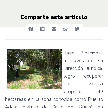
Comparte este artículo
Itaipu
Binacional
,
a
través
de
su
Dirección
Jurídica
,
logró
recuperar
una
valiosa
propiedad
de 40
hectáreas
en la
zona
conocida
como
Puerto
Adela
,
distrito
de
Salto
del
Guairá
, en