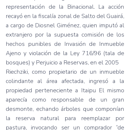
representación
de la
Binacional
. La
acción
recayó
en la
fiscalía
zonal de
Salto
del
Guairá
,
a cargo de
Diosnel
Giménez
,
quien
imputó
al
extranjero
por
la
supuesta
comisión
de los
hechos
punibles
de
Invasión
de
Inmueble
Ajeno
y
violación
de la
Ley
716/96 (
tala
de
bosques
) y
Perjuicio
a
Reservas
, en el 2005
Riechziki
,
como
propietario
de un
inmueble
colindante
al
área
afectada
,
ingresó
a la
propiedad
perteneciente
a
Itaipu
El
mismo
aparecía
como
responsable
de un
gran
desmonte
,
echando
árboles
que
componían
la
reserva
natural
para
reemplazar
por
pastura
,
invocando
ser
un
comprador
“de