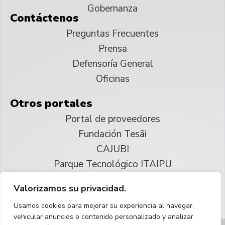
Gobernanza
Contáctenos
Preguntas Frecuentes
Prensa
Defensoría General
Oficinas
Otros portales
Portal de proveedores
Fundación Tesãi
CAJUBI
Parque Tecnológico ITAIPU
Valorizamos su privacidad.
© 2025 ITAIPU Binacional
Usamos cookies para mejorar su experiencia al navegar,
Reservados todos los derechos
vehicular anuncios o contenido personalizado y analizar