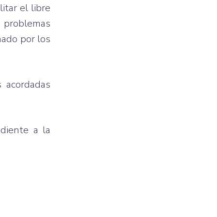
tar el libre
a problemas
mado por los
s acordadas
diente a la