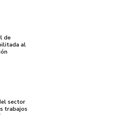
l de
ilitada al
ión
del sector
us trabajos
7