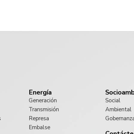
Energía
Socioamb
Generación
Social
Transmisión
Ambiental
s
Represa
Gobernanz
Embalse
Contácte