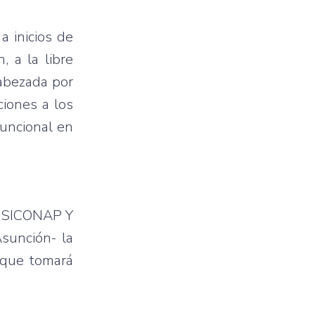
a inicios de
, a la libre
cabezada por
iones a los
funcional en
I, SICONAP Y
sunción- la
o que tomará