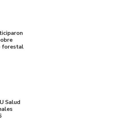
ticiparon
sobre
 forestal
PU Salud
nales
6