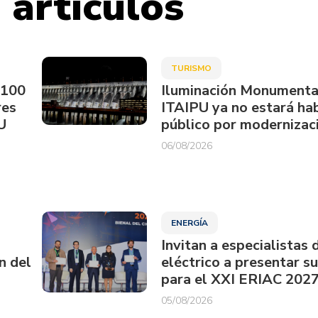
 artículos
TURISMO
.100
Iluminación Monumenta
res
ITAIPU ya no estará hab
U
público por modernizac
06/08/2026
ENERGÍA
Invitan a especialistas 
n del
eléctrico a presentar s
para el XXI ERIAC 202
05/08/2026