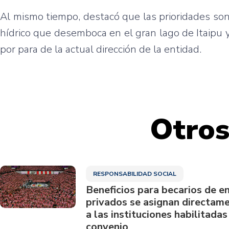
Al
mismo
tiempo
,
destacó
que
las
prioridades
son
hídrico
que
desemboca
en el
gran
lago
de
Itaipu
por
para
de la actual
dirección
de la
entidad
.
Otros
RESPONSABILIDAD SOCIAL
Beneficios para becarios de e
privados se asignan directam
a las instituciones habilitadas
convenio