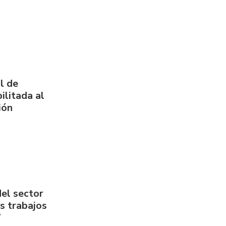
l de
ilitada al
ión
del sector
us trabajos
7