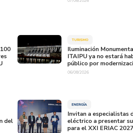
07/08/2026
TURISMO
.100
Iluminación Monumenta
res
ITAIPU ya no estará hab
U
público por modernizac
06/08/2026
ENERGÍA
Invitan a especialistas 
n del
eléctrico a presentar s
para el XXI ERIAC 202