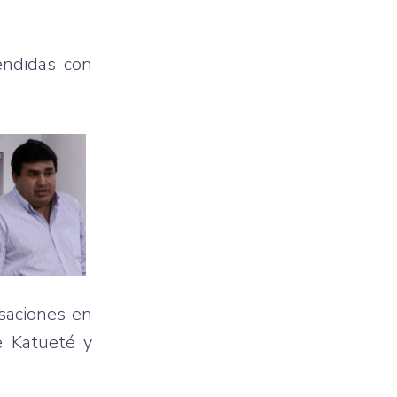
endidas
con
saciones
en
e
Katueté
y