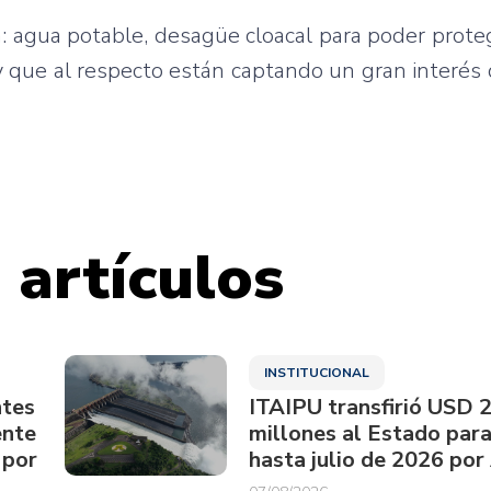
:
agua
potable,
desagüe
cloacal
para
poder
prote
y
que
al
respecto
están
captando
un
gran
interés
 artículos
INSTITUCIONAL
ntes
ITAIPU transfirió USD 
ente
millones al Estado par
 por
hasta julio de 2026 por