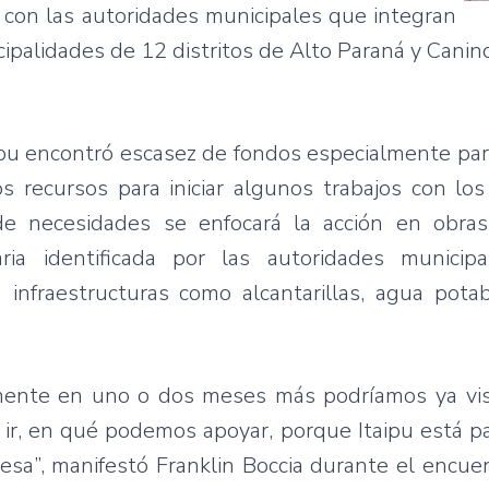
con
las
autoridades
municipales
que
integran
ipalidades
de 12
distritos
de Alto
Paraná
y
Canin
ipu
encontró
escasez
de
fondos
especialmente
par
os
recursos
para
iniciar
algunos
trabajos
con lo
de
necesidades
se
enfocará
la
acción
en
obras
ria
identificada
por
las
autoridades
municipa
n
infraestructuras
como
alcantarillas
,
agua
potab
mente
en
uno
o dos
meses
más
podríamos
ya
vi
ir
, en
qué
podemos
apoyar
,
porque
Itaipu
está
p
esa”
,
manifestó
Franklin
Boccia
durante
el
encue