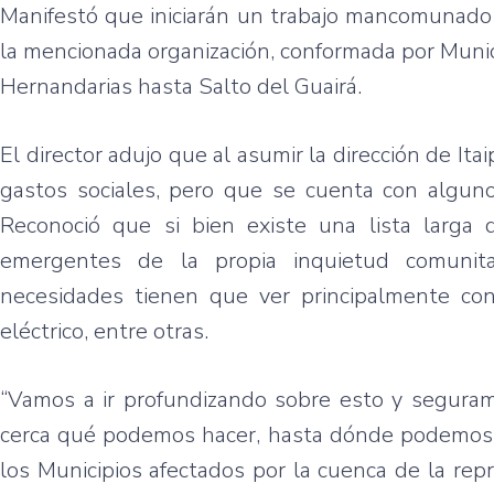
Manifestó
que
iniciarán
un
trabajo
mancomunado
la
mencionada
organización
,
conformada
por
Munic
Hernandarias
hasta
Salto
del
Guairá
.
El director
adujo
que
al
asumir
la
dirección
de
Ita
gastos
sociales
,
pero
que
se
cuenta
con
algun
Reconoció
que
si
bien
existe
una
lista
larga
emergentes
de la
propia
inquietud
comunita
necesidades
tienen
que
ver
principalmente
co
eléctrico
,
entre
otras
.
“Vamos
a
ir
profundizando
sobre
esto
y
segura
cerca
qué
podemos
hacer
,
hasta
dónde
podemos
los
Municipios
afectados
por
la
cuenca
de la
repr