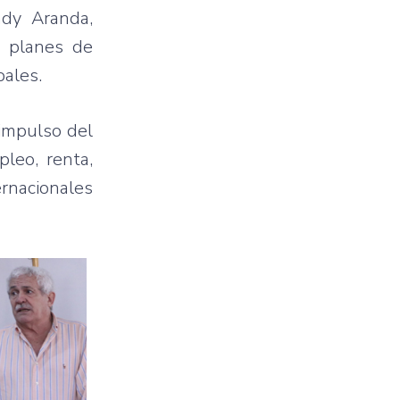
ady
Aranda
,
 planes de
pales
.
impulso
del
pleo
,
renta
,
ernacionales