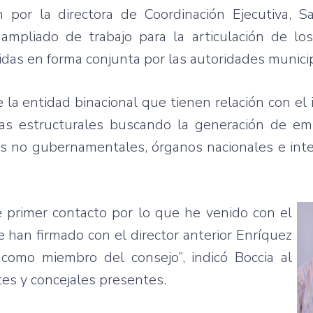
n
por
la
directora
de
Coordinación
Ejecutiva
,
S
ampliado
de
trabajo
para
la
articulación
de los
idas
en forma
conjunta
por
las
autoridades
munici
e la
entidad
binacional
que
tienen
relación
con el
vas
estructurales
buscando
la
generación
de
em
s
no
gubernamentales
,
órganos
nacionales
e
int
e
primer
contacto
por
lo
que
he
venido
con el
e
han
firmado
con el director anterior
Enríquez
como
miembro
del
consejo”
,
indicó
Boccia
al
tes
y
concejales
presentes
.