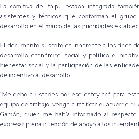
La
comitiva
de
Itaipu
estaba
integrada
tambié
asistentes
y
técnicos
que
conforman
el
grupo
desarrollo
en el
marco
de
las
prioridades
establec
El
documento
suscrito
es
inherente
a los fines d
desarrollo
económico
, social y
político
e
iniciati
bienestar
social y la
participación
de
las
entidade
de
incentivo
al
desarrollo
.
“Me
debo
a
ustedes
por
eso
estoy
acá
para
est
equipo
de
trabajo
,
vengo
a
ratificar
el
acuerdo
qu
Gamón
,
quien
me
había
informado
al
respecto
expresar
plena
intención
de
apoyo
a los
intenden