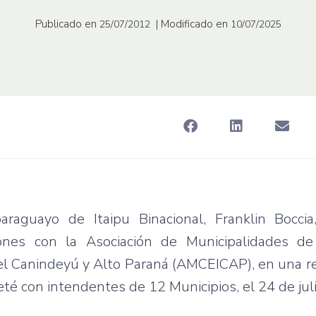
Publicado en
| Modificado en
25/07/2012
10/07/2025
paraguayo
de
Itaipu
Binacional
, Franklin
Boccia
ones
con la
Asociación
de
Municipalidades
de
el
Canindeyú
y Alto
Paraná
(
AMCEICAP
), en
una
r
eté
con
intendentes
de 12
Municipios
, el 24 de
jul