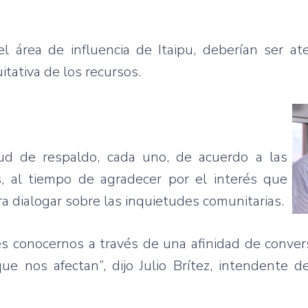
el
área
de
influencia
de
Itaipu
,
deberían
ser
at
itativa
de los
recursos
.
tud
de
respaldo
,
cada
uno
, de
acuerdo
a
las
s
, al
tiempo
de
agradecer
por
el
interés
que
ra
dialogar
sobre
las
inquietudes
comunitarias
.
es
conocernos
a
través
de
una
afinidad
de
conver
que
nos
afectan”
,
dijo
Julio
Brítez
,
intendente
d