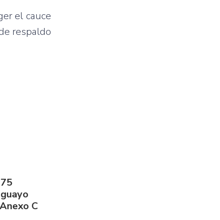
ger
el
cauce
de
respaldo
275
aguayo
 Anexo C