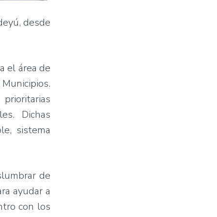
deyú
,
desde
a
el
área
de
s
Municipios
.
prioritarias
les
.
Dichas
le,
sistema
slumbrar
de
ara
ayudar
a
ntro
con los