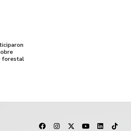
ticiparon
sobre
 forestal