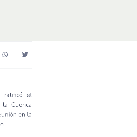
,
ratificó
el
 la
Cuenca
eunión
en la
io
.