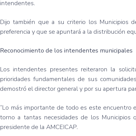
intendentes
.
Dijo
también
que
a
su
criterio
los
Municipios
d
preferencia
y
que
se
apuntará
a la
distribución
equ
Reconocimiento
de los
intendentes
municipales
Los
intendentes
presentes
reiteraron
la
solici
prioridades
fundamentales
de
sus
comunidade
demostró
el director general y
por
su
apertura
pa
“Lo
más
importante
de
todo
es
este
encuentro
torno
a
tantas
necesidades
de los
Municipios
presidente
de la
AMCEICAP
.