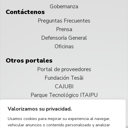
Gobernanza
Contáctenos
Preguntas Frecuentes
Prensa
Defensoría General
Oficinas
Otros portales
Portal de proveedores
Fundación Tesãi
CAJUBI
Parque Tecnológico ITAIPU
Valorizamos su privacidad.
© 2025 ITAIPU Binacional
Usamos cookies para mejorar su experiencia al navegar,
Reservados todos los derechos
vehicular anuncios o contenido personalizado y analizar