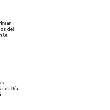
rimer
os del
n la
as
r el Día
á