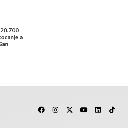
 20.700
cocanje a
 San