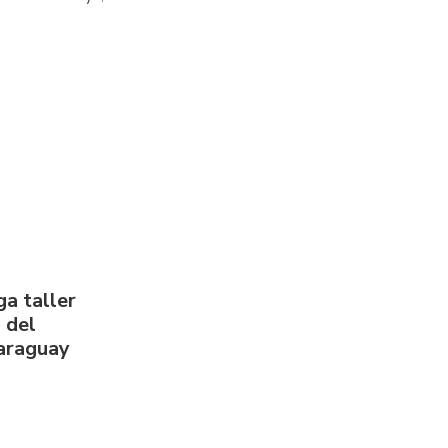
a taller
 del
Paraguay