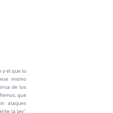
 y el que lo
 ese mismo
fensa de los
pañemos, que
sin ataques
nte la ley”,