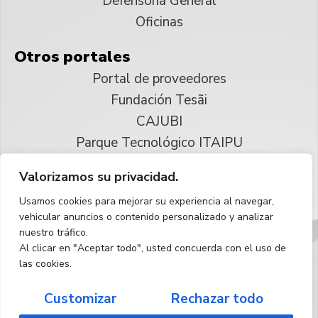
Defensoría General
Oficinas
Otros portales
Portal de proveedores
Fundación Tesãi
CAJUBI
Parque Tecnológico ITAIPU
Valorizamos su privacidad.
© 2025 ITAIPU Binacional
Usamos cookies para mejorar su experiencia al navegar,
Reservados todos los derechos
vehicular anuncios o contenido personalizado y analizar
nuestro tráfico.
Español
Al clicar en "Aceptar todo", usted concuerda con el uso de
las cookies.
Customizar
Rechazar todo