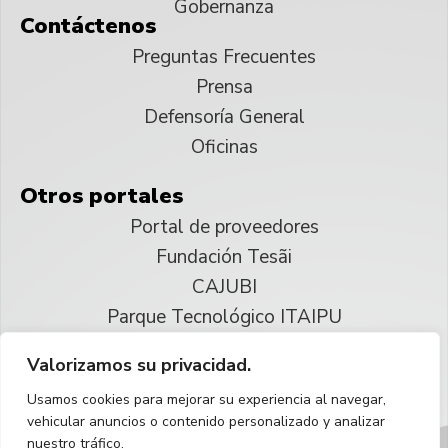
Gobernanza
Contáctenos
Preguntas Frecuentes
Prensa
Defensoría General
Oficinas
Otros portales
Portal de proveedores
Fundación Tesãi
CAJUBI
Parque Tecnológico ITAIPU
Valorizamos su privacidad.
© 2025 ITAIPU Binacional
Usamos cookies para mejorar su experiencia al navegar,
Reservados todos los derechos
vehicular anuncios o contenido personalizado y analizar
nuestro tráfico.