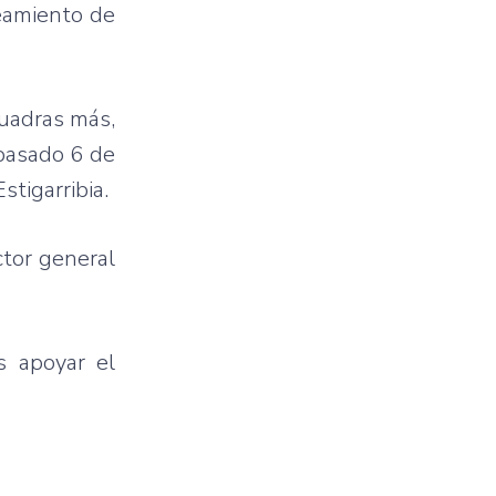
seamiento de
cuadras más,
 pasado 6 de
stigarribia.
ctor general
s apoyar el