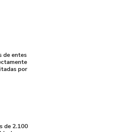
s de entes
rectamente
litadas por
s de 2.100