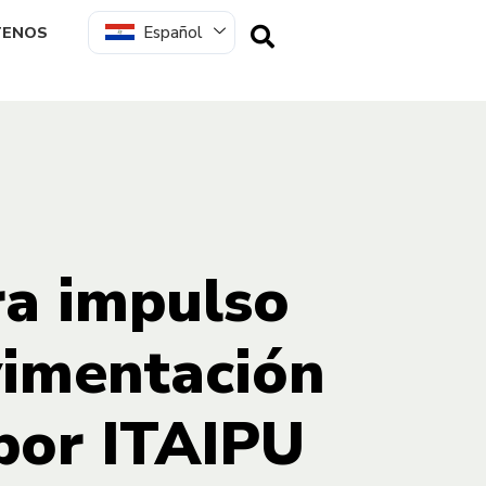
Español
TENOS
bra impulso
vimentación
 por ITAIPU