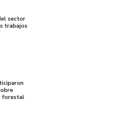
del sector
us trabajos
7
ticiparon
sobre
 forestal