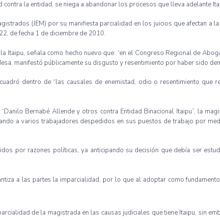
d
contra la
entidad
, se
niega
a
abandonar
los
procesos
que
lleva
adelante
It
gistrados
(
JEM
)
por
su
manifiesta
parcialidad
en los
juicios
que
afectan
a l
22, de
fecha
1 de
diciembre
de 2010.
 la
Itaipu
,
señala
como
hecho
nuevo
que
: “en el
Congreso
Regional de
Abog
esa,
manifestó
públicamente
su
disgusto
y
resentimiento
por
haber
sido
den
cuadró
dentro
de
“las
causales
de
enemistad
,
odio
o
resentimiento
que
r
“Danilo
Bernabé
Allende
y
otros
contra
Entidad
Binacional
Itaipu”
, la
magi
rando
a
varios
trabajadores
despedidos
en
sus
puestos
de
trabajo
por
med
idos
por
razones
políticas
,
ya
anticipando
su
decisión
que
debía
ser
estud
ntiza
a
las
partes
la
imparcialidad
,
por
lo
que
al
adoptar
como
fundament
parcialidad
de la
magistrada
en
las
causas
judiciales
que
tiene
Itaipu
, sin em