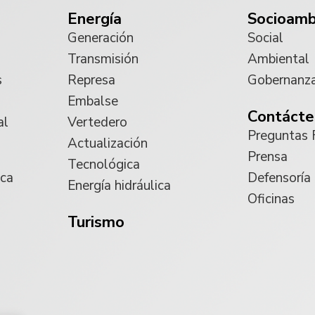
Energía
Socioamb
Generación
Social
Transmisión
Ambiental
s
Represa
Gobernanz
Embalse
Contácte
al
Vertedero
Preguntas 
Actualización
Prensa
Tecnológica
ica
Defensoría
Energía hidráulica
Oficinas
Turismo