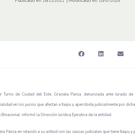
Publicado en
| Modificado en
18/11/2011
10/07/2025
er
Turno
de
Ciudad
del
Este
,
Graciela
Panza
,
denunciada
ante
Jurado
de
ialidad
en los
juicios
que
afectan
a
Itaipu
y
apercibida
judicialmente
por
dich
u
Binacional
,
informó
la
Dirección
Jurídica
Ejecutiva
de la
entidad
.
ela
Panza
en
relación
a
su
actitud
con
las
causas
judiciales
que
tiene
Itaipu
y