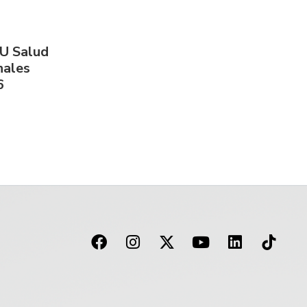
PU Salud
nales
6