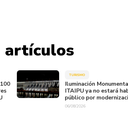
 artículos
TURISMO
.100
Iluminación Monumenta
res
ITAIPU ya no estará hab
U
público por modernizac
06/08/2026