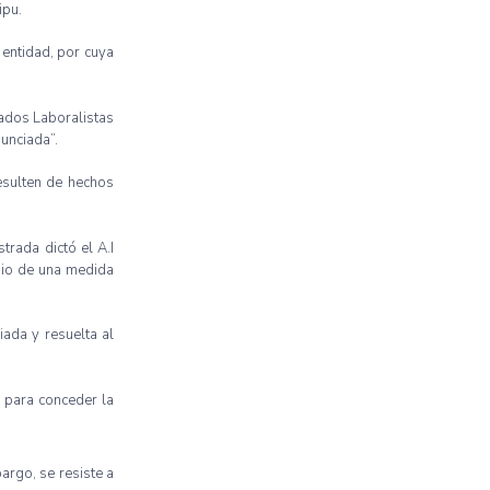
aipu
.
a
entidad
,
por
cuya
ados
Laboralistas
unciada”
.
esulten
de
hechos
strada
dictó
el
A.I
io
de
una
medida
iada
y
resuelta
al
o
para
conceder la
bargo, se
resiste
a