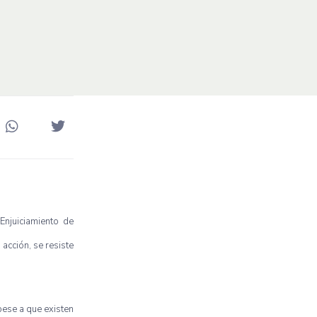
Enjuiciamiento
de
a
acción
, se
resiste
pese
a
que
existen