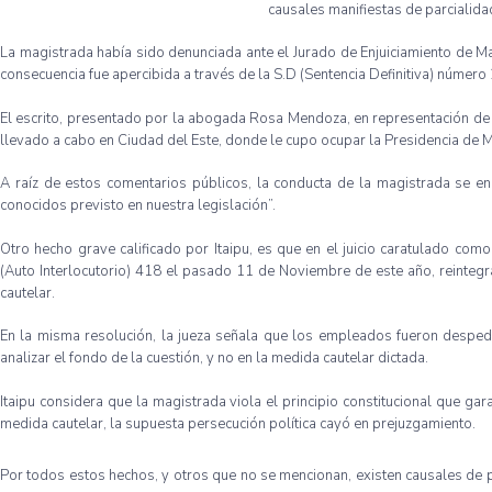
causales
manifiestas
de
parcialida
La
magistrada
había
sido
denunciada
ante el
Jurado
de
Enjuiciamiento
de
Ma
consecuencia
fue
apercibida
a
través
de la
S.D
(
Sentencia
Definitiva
)
número
El
escrito
,
presentado
por
la
abogada
Rosa Mendoza, en
representación
de
llevado
a
cabo
en
Ciudad
del
Este
,
donde
le
cupo
ocupar
la
Presidencia
de M
A
raíz
de
estos
comentarios
públicos
, la
conducta
de la
magistrada
se
en
conocidos
previsto
en
nuestra
legislación”
.
Otro
hecho
grave
calificado
por
Itaipu
,
es
que
en el
juicio
caratulado
como
(Auto
Interlocutorio
) 418 el
pasado
11 de
Noviembre
de
este
año
,
reinteg
cautelar
.
En la
misma
resolución
, la
jueza
señala
que
los
empleados
fueron
desped
analizar
el
fondo
de la
cuestión
, y no en la
medida
cautelar
dictada
.
Itaipu
considera
que
la
magistrada
viola el
principio
constitucional
que
gara
medida
cautelar
, la
supuesta
persecución
política
cayó
en
prejuzgamiento
.
Por
todos
estos
hechos
, y
otros
que
no se
mencionan
,
existen
causales
de