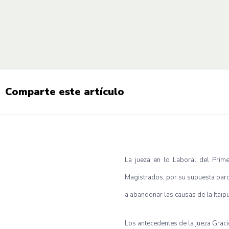
Comparte este artículo
La
jueza
en lo
Laboral
del Prim
Magistrados
,
por
su
supuesta
parc
a
abandonar
las
causas
de la
Itaip
Los
antecedentes
de la
jueza
Graci