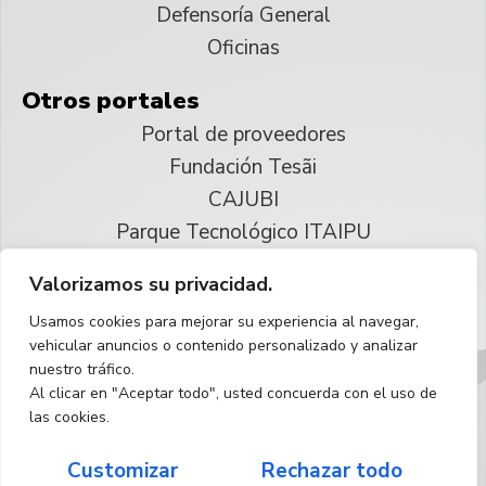
Defensoría General
Oficinas
Otros portales
Portal de proveedores
Fundación Tesãi
CAJUBI
Parque Tecnológico ITAIPU
Valorizamos su privacidad.
© 2025 ITAIPU Binacional
Usamos cookies para mejorar su experiencia al navegar,
Reservados todos los derechos
vehicular anuncios o contenido personalizado y analizar
nuestro tráfico.
Español
Al clicar en "Aceptar todo", usted concuerda con el uso de
las cookies.
Customizar
Rechazar todo