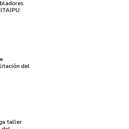
obladores
 ITAIPU
de
itación del
a taller
 del