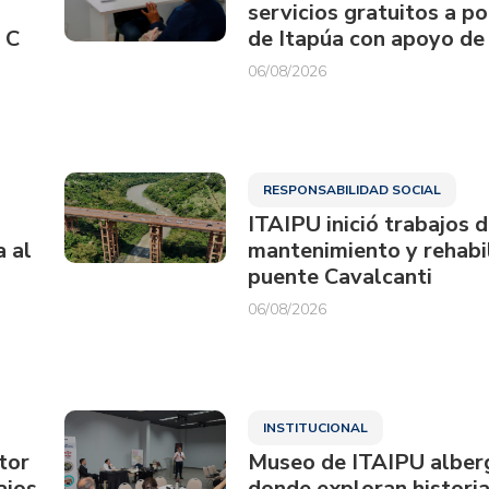
servicios gratuitos a p
 C
de Itapúa con apoyo de
06/08/2026
RESPONSABILIDAD SOCIAL
ITAIPU inició trabajos 
a al
mantenimiento y rehabil
puente Cavalcanti
06/08/2026
INSTITUCIONAL
tor
Museo de ITAIPU alberg
ajos
donde exploran historia