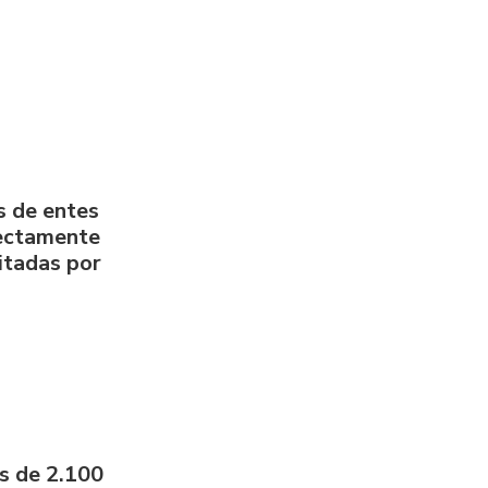
s de entes
rectamente
litadas por
s de 2.100