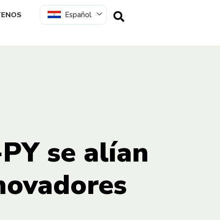
Español
TENOS
-PY se alían
nnovadores