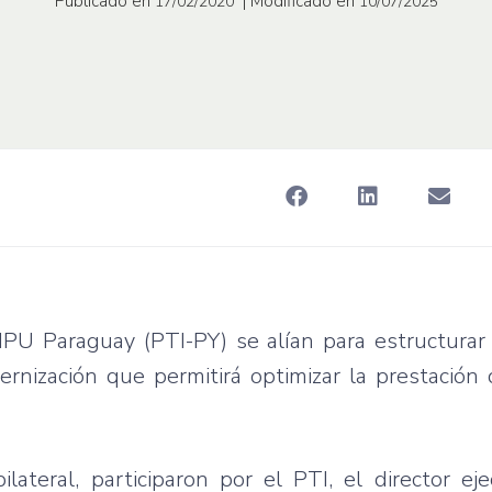
Publicado en
| Modificado en
17/02/2020
10/07/2025
IPU Paraguay (PTI-PY) se alían para estructurar
rnización que permitirá optimizar la prestación 
lateral, participaron por el PTI, el director eje