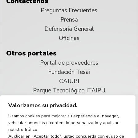
Contáctenos
Preguntas Frecuentes
Prensa
Defensoría General
Oficinas
Otros portales
Portal de proveedores
Fundación Tesãi
CAJUBI
Parque Tecnológico ITAIPU
Valorizamos su privacidad.
© 2025 ITAIPU Binacional
Usamos cookies para mejorar su experiencia al navegar,
Reservados todos los derechos
vehicular anuncios o contenido personalizado y analizar
nuestro tráfico.
Español
Al clicar en "Aceptar todo", usted concuerda con el uso de