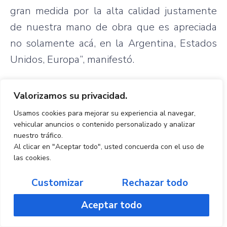
gran medida por la alta calidad justamente
de nuestra mano de obra que es apreciada
no solamente acá, en la Argentina, Estados
Unidos, Europa”, manifestó.
“A mí me consta
Valorizamos su privacidad.
porque he oído
Usamos cookies para mejorar su experiencia al navegar,
testimonios
vehicular anuncios o contenido personalizado y analizar
nuestro tráfico.
reales, inclusive
Al clicar en "Aceptar todo", usted concuerda con el uso de
de empresas de
las cookies.
estos países que
Customizar
Rechazar todo
aprecian la mano de obra nacional y vemos
cómo la mano de obra paraguaya, empresas
Aceptar todo
nacionales, técnicos nacionales, ingenieros