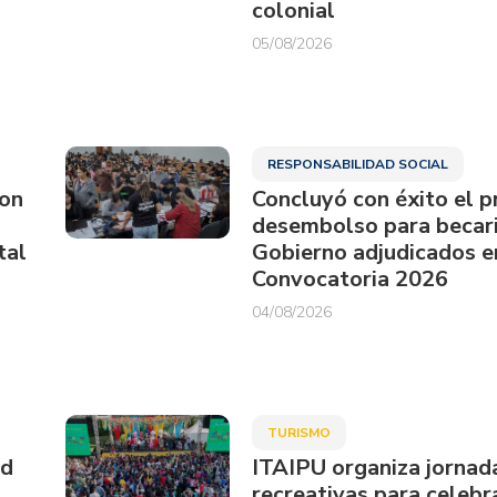
colonial
05/08/2026
RESPONSABILIDAD SOCIAL
ron
Concluyó con éxito el p
desembolso para becari
tal
Gobierno adjudicados e
Convocatoria 2026
04/08/2026
TURISMO
ud
ITAIPU organiza jornad
recreativas para celebra