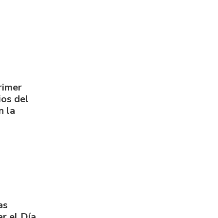
rimer
os del
n la
as
r el Día