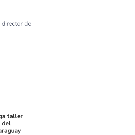
 director de
a taller
 del
Paraguay