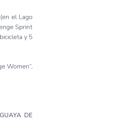
 (en el Lago
lenge Sprint
icicleta y 5
enge Women”,
AGUAYA DE