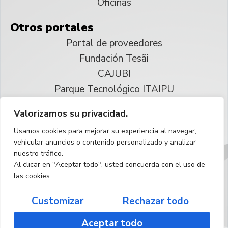
Oficinas
Otros portales
Portal de proveedores
Fundación Tesãi
CAJUBI
Parque Tecnológico ITAIPU
Valorizamos su privacidad.
© 2025 ITAIPU Binacional
Usamos cookies para mejorar su experiencia al navegar,
Reservados todos los derechos
vehicular anuncios o contenido personalizado y analizar
nuestro tráfico.
Español
Al clicar en "Aceptar todo", usted concuerda con el uso de
las cookies.
Customizar
Rechazar todo
Aceptar todo