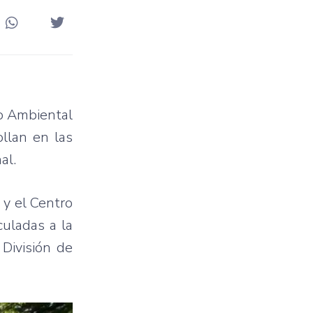
ro Ambiental
llan en las
al.
 y el Centro
culadas a la
 División de