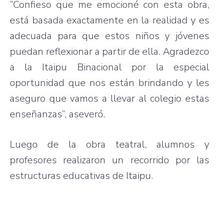
“Confieso
que
me
emocioné
con
esta
obra
,
está
basada
exactamente
en la
realidad
y
es
adecuada
para
que
estos
niños
y
jóvenes
puedan
reflexionar
a
partir
de
ella
.
Agradezco
a la
Itaipu
Binacional
por
la especial
oportunidad
que
nos
están
brindando
y les
aseguro
que
vamos
a
llevar
al
colegio
estas
enseñanzas”
,
aseveró
.
Luego
de la
obra
teatral
,
alumnos
y
profesores
realizaron
un
recorrido
por
las
estructuras
educativas
de
Itaipu
.