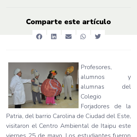
Comparte este artículo
Profesores
,
alumnos
y
alumnas
del
Colegio
Forjadores
de la
Patria, del barrio Carolina de
Ciudad
del
Este
,
visitaron
el Centro
Ambiental
de
Itaipu
este
viernes
25 de mayo. Los
estudiantes
fueron