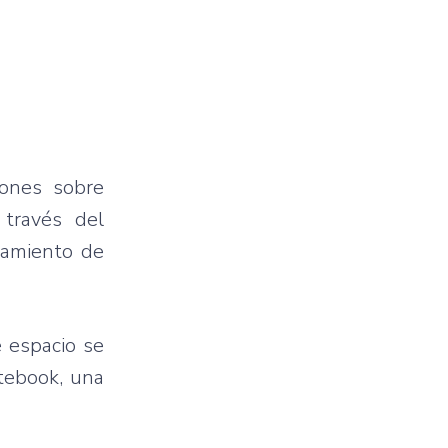
iones sobre
 través del
camiento de
e espacio se
otebook, una