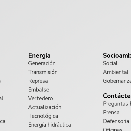
Energía
Socioamb
Generación
Social
Transmisión
Ambiental
s
Represa
Gobernanz
Embalse
Contácte
al
Vertedero
Preguntas 
Actualización
Prensa
Tecnológica
ica
Defensoría
Energía hidráulica
Oficinas