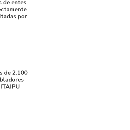
s de entes
rectamente
litadas por
s de 2.100
obladores
 ITAIPU