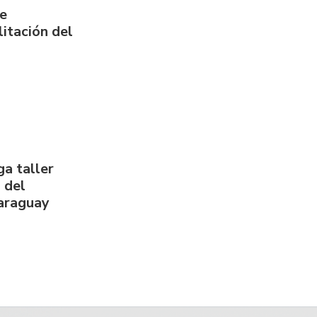
de
itación del
a taller
 del
Paraguay