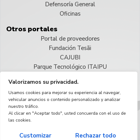
Defensoría General
Oficinas
Otros portales
Portal de proveedores
Fundación Tesãi
CAJUBI
Parque Tecnológico ITAIPU
Valorizamos su privacidad.
© 2025 ITAIPU Binacional
Usamos cookies para mejorar su experiencia al navegar,
Reservados todos los derechos
vehicular anuncios o contenido personalizado y analizar
nuestro tráfico.
Español
Al clicar en "Aceptar todo", usted concuerda con el uso de
las cookies.
Customizar
Rechazar todo