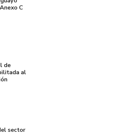
aguayo
 Anexo C
l de
ilitada al
ión
del sector