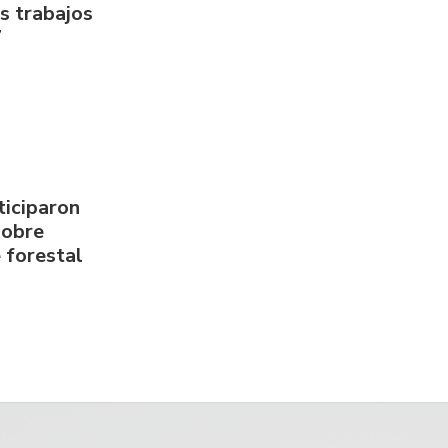
us trabajos
7
ticiparon
sobre
 forestal