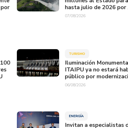
ente
millones al Estado par
 por
hasta julio de 2026 por
07/08/2026
TURISMO
.100
Iluminación Monumenta
res
ITAIPU ya no estará hab
U
público por modernizac
06/08/2026
ENERGÍA
Invitan a especialistas 