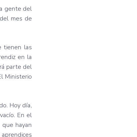
la gente del
 del mes de
e tienen las
rendiz en la
rá parte del
l Ministerio
do. Hoy día,
acío. En el
o que hayan
 aprendices