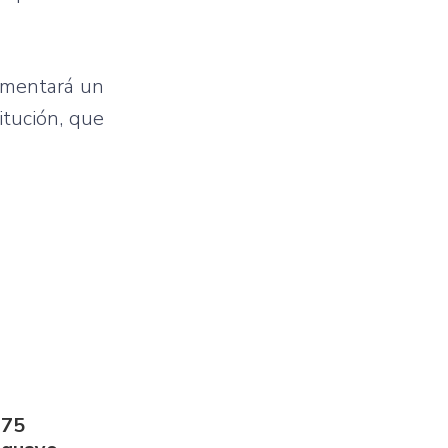
lementará un
itución, que
275