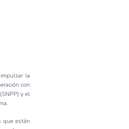
 impulsar la
peración con
 (SNPP) y el
ama.
s que están