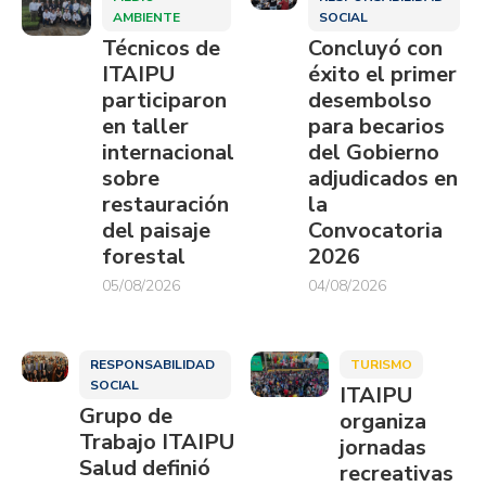
AMBIENTE
SOCIAL
Técnicos de
Concluyó con
ITAIPU
éxito el primer
participaron
desembolso
en taller
para becarios
internacional
del Gobierno
sobre
adjudicados en
restauración
la
del paisaje
Convocatoria
forestal
2026
05/08/2026
04/08/2026
RESPONSABILIDAD
TURISMO
SOCIAL
ITAIPU
Grupo de
organiza
Trabajo ITAIPU
jornadas
Salud definió
recreativas