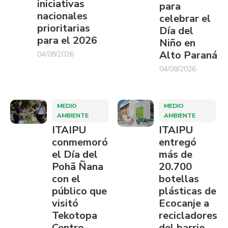
iniciativas
para
nacionales
celebrar el
prioritarias
Día del
para el 2026
Niño en
Alto Paraná
04/08/2026
04/08/2026
MEDIO
MEDIO
AMBIENTE
AMBIENTE
ITAIPU
ITAIPU
conmemoró
entregó
el Día del
más de
Pohã Ñana
20.700
con el
botellas
público que
plásticas de
visitó
Ecocanje a
Tekotopa
recicladores
Centro
del barrio