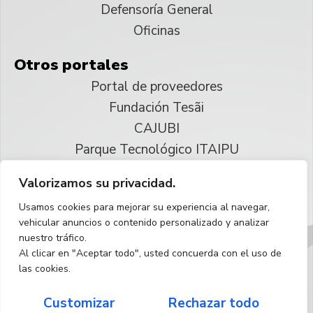
Defensoría General
Oficinas
Otros portales
Portal de proveedores
Fundación Tesãi
CAJUBI
Parque Tecnológico ITAIPU
Valorizamos su privacidad.
© 2025 ITAIPU Binacional
Usamos cookies para mejorar su experiencia al navegar,
Reservados todos los derechos
vehicular anuncios o contenido personalizado y analizar
nuestro tráfico.
Español
Al clicar en "Aceptar todo", usted concuerda con el uso de
las cookies.
Customizar
Rechazar todo