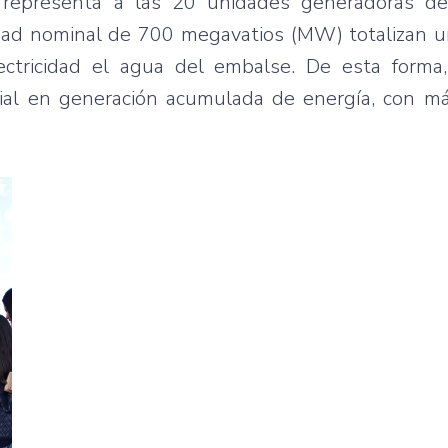
, representa a las 20 unidades generadoras de
idad nominal de 700 megavatios (MW) totalizan u
tricidad el agua del embalse. De esta forma,
dial en generación acumulada de energía, con m