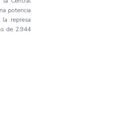
 la Central
na potencia
 la represa
ás de 2.944