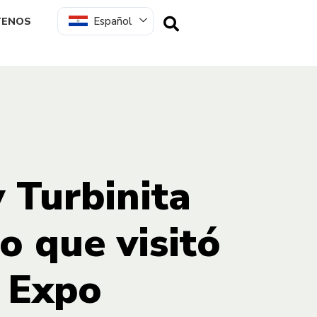
Español
TENOS
 Turbinita
o que visitó
a Expo