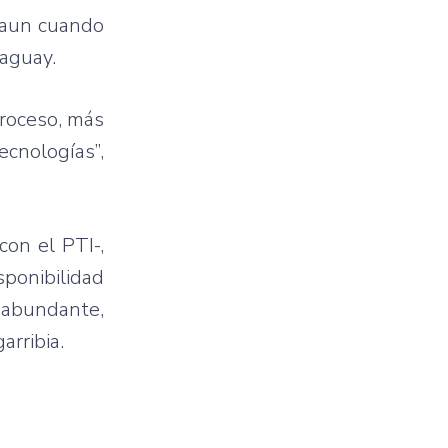
 aun cuando
raguay.
roceso, más
cnologías”,
con el PTI-,
ponibilidad
y abundante,
arribia.