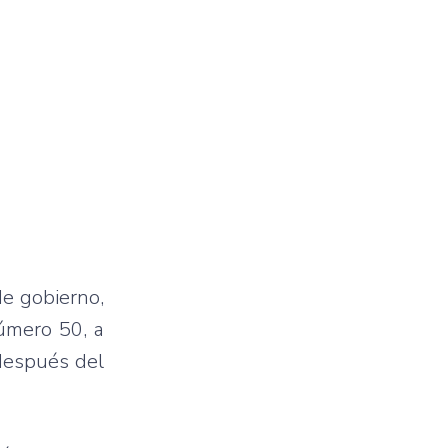
de gobierno,
número 50, a
 después del