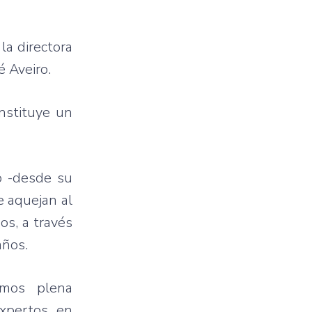
la directora
é Aveiro.
onstituye un
o -desde su
e aquejan al
os, a través
años.
emos plena
expertos en