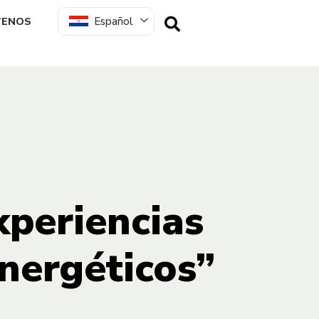
Español
TENOS
xperiencias
nergéticos”