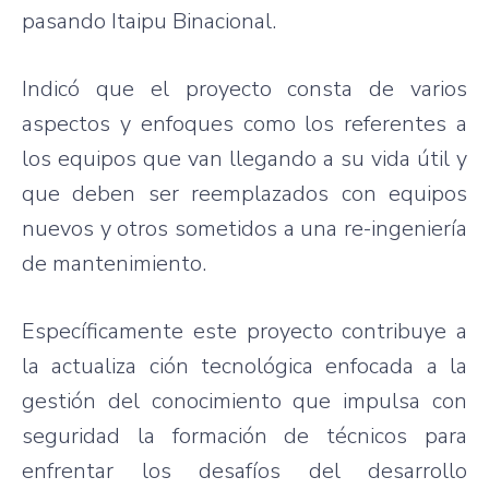
pasando
Itaipu
Binacional
.
Indicó
que
el
proyecto
consta
de
varios
aspectos
y
enfoques
como
los
referentes
a
los
equipos
que
van
llegando
a
su
vida
útil
y
que
deben
ser
reemplazados
con
equipos
nuevos
y
otros
sometidos
a
una
re-ingeniería
de
mantenimiento
.
Específicamente
este
proyecto
contribuye
a
la
actualiza
ción
tecnológica
enfocada
a la
gestión
del
conocimiento
que
impulsa
con
seguridad
la
formación
de
técnicos
para
enfrentar
los
desafíos
del
desarrollo