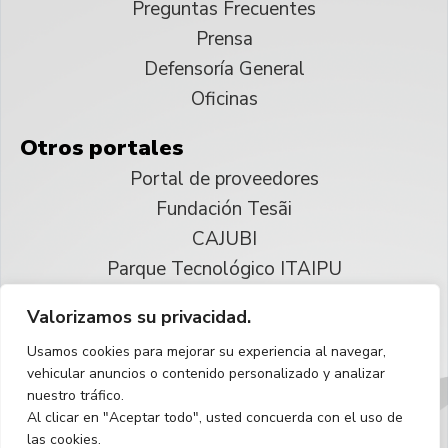
Preguntas Frecuentes
Prensa
Defensoría General
Oficinas
Otros portales
Portal de proveedores
Fundación Tesãi
CAJUBI
Parque Tecnológico ITAIPU
Valorizamos su privacidad.
© 2025 ITAIPU Binacional
Usamos cookies para mejorar su experiencia al navegar,
Reservados todos los derechos
vehicular anuncios o contenido personalizado y analizar
nuestro tráfico.
Español
Al clicar en "Aceptar todo", usted concuerda con el uso de
las cookies.