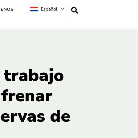
Español
TENOS
 trabajo
 frenar
servas de