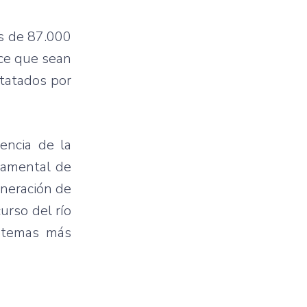
s de 87.000
ace que sean
statados por
encia de la
ndamental de
eneración de
urso del río
istemas más