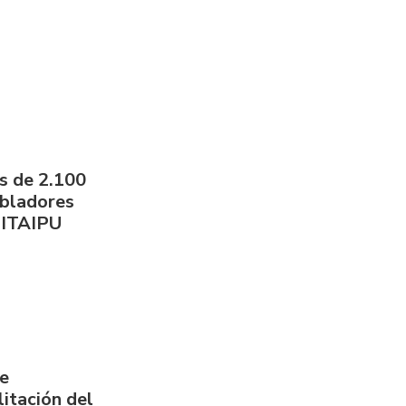
s de 2.100
obladores
 ITAIPU
de
itación del