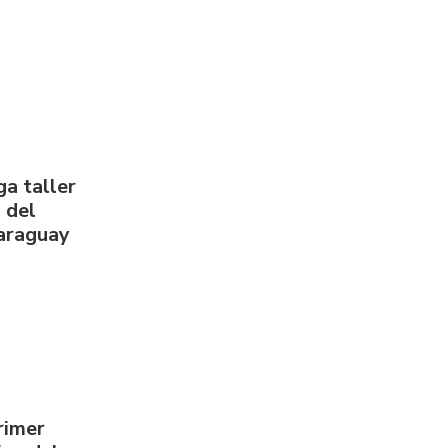
a taller
 del
Paraguay
rimer