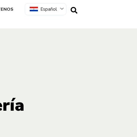
Español
TENOS
ría