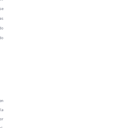
se
as
do
do
en
la
or