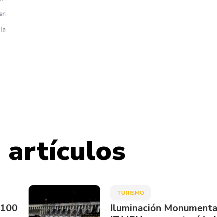
en
la
 artículos
TURISMO
.100
Iluminación Monumenta