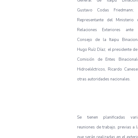
General de Itaipu Binaciona
Gustavo Codas Friedmann; 
Representante del Ministerio 
Relaciones Exteriores ante 
Consejo de la Itaipu Binaciona
Hugo Ruíz Díaz; el presidente de 
Comisión de Entes Binacional
Hidroeléctricos, Ricardo Canese
otras autoridades nacionales.
Se tienen planificadas vari
reuniones de trabajo, previas a l
que serán realizadas en el exteri