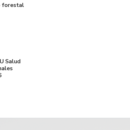
 forestal
PU Salud
nales
6