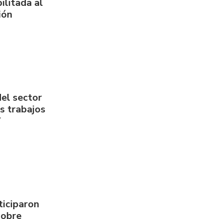
ilitada al
ión
del sector
us trabajos
7
ticiparon
sobre