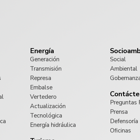
Energía
Socioamb
Generación
Social
Transmisión
Ambiental
s
Represa
Gobernanz
Embalse
Contácte
al
Vertedero
Preguntas 
Actualización
Prensa
Tecnológica
ica
Defensoría
Energía hidráulica
Oficinas