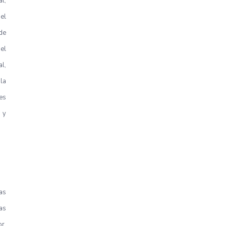
l,
el
de
el
l,
la
es
 y
as
as
or,