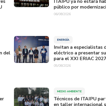
res
ITAIPU ya no estará hab
U
público por modernizac
06/08/2026
ENERGÍA
Invitan a especialistas 
n del
eléctrico a presentar s
para el XXI ERIAC 202
05/08/2026
MEDIO AMBIENTE
er
Técnicos de ITAIPU par
en taller internacional 