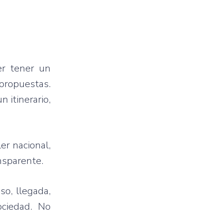
er tener un
 propuestas.
 itinerario,
er nacional,
nsparente.
so, llegada,
ociedad. No