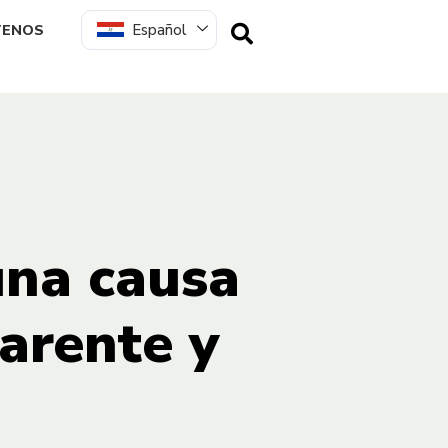
Español
TENOS
una causa
arente y