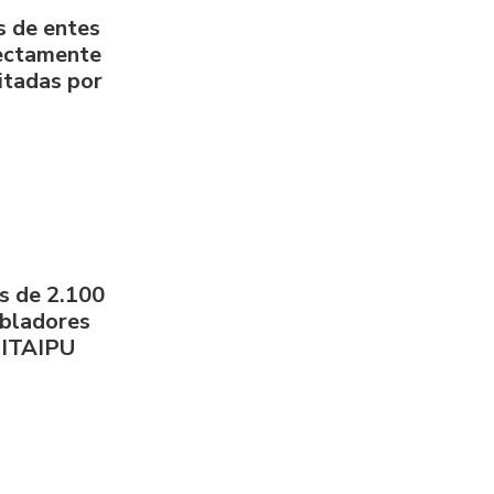
s de entes
rectamente
litadas por
s de 2.100
obladores
 ITAIPU