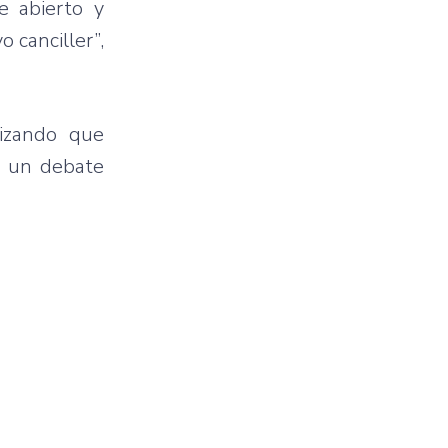
e abierto y
 canciller”,
lizando que
rá un debate