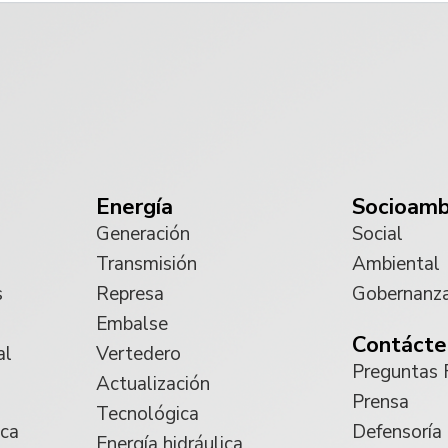
Energía
Socioamb
Generación
Social
Transmisión
Ambiental
s
Represa
Gobernanz
Embalse
Contácte
al
Vertedero
Preguntas 
Actualización
Prensa
Tecnológica
ica
Defensoría
Energía hidráulica