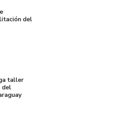
de
itación del
a taller
 del
Paraguay