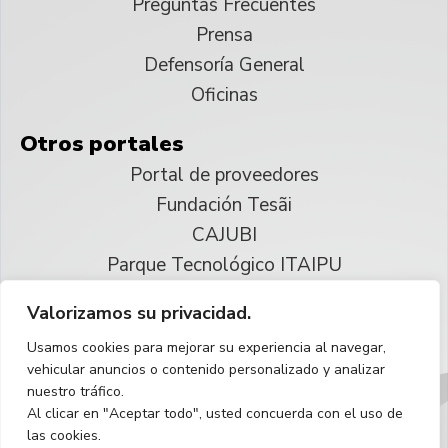
Preguntas Frecuentes
Prensa
Defensoría General
Oficinas
Otros portales
Portal de proveedores
Fundación Tesãi
CAJUBI
Parque Tecnológico ITAIPU
Valorizamos su privacidad.
© 2025 ITAIPU Binacional
Usamos cookies para mejorar su experiencia al navegar,
Reservados todos los derechos
vehicular anuncios o contenido personalizado y analizar
nuestro tráfico.
Español
Al clicar en "Aceptar todo", usted concuerda con el uso de
las cookies.